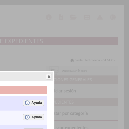
E EXPEDIENTES
Sede Electrónica
>
SEGEX
>
Usuario/a anónimo/a
OPCIONES GENERALES
Iniciar sesión
EXPEDIENTES
Listar por categoría
Buscar expedientes